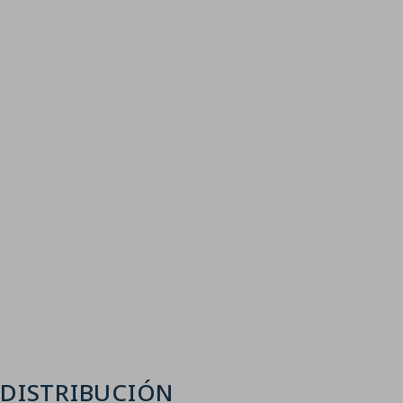
Link to Larger Item Photo, ListItemCarouselImage1
DISTRIBUCIÓN