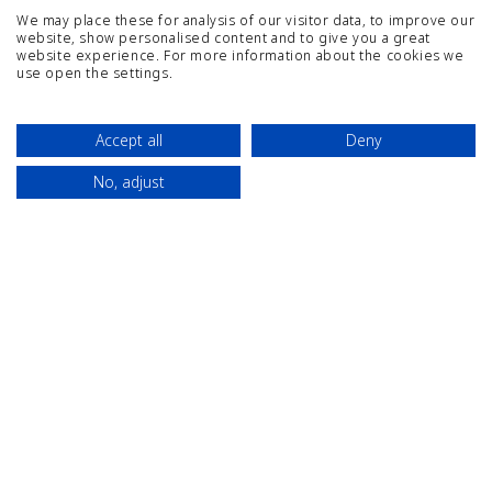
We may place these for analysis of our visitor data, to improve our
website, show personalised content and to give you a great
website experience. For more information about the cookies we
use open the settings.
Accept all
Deny
MAPA WEB
TREBALLA AMB NOSALTRES
No, adjust
Contacte
Situació
Reserves
AVIS LEGAL
POLÍTICA DE PRIVACITAT
MILLOR PREU GUARANTIT
CANAL DE COMUNICACIÓ INTERNA
CYE HOLIDAY CENTRE FACEBOOK
CYE HOLIDAY CENTRE INSTA
CYE HOLIDAY CENTRE 
CYE HOLIDAY CEN
PARIS 21
SALOU,
43840
PHONE ICON FOR TELEPHONE NUM
+34 977 38 86 68