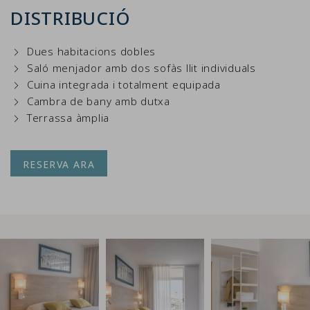
DISTRIBUCIÓ
Dues habitacions dobles
Saló menjador amb dos sofàs llit individuals
Cuina integrada i totalment equipada
Cambra de bany amb dutxa
Terrassa àmplia
RESERVA ARA
Link to Photo1, un llit amb coixins i una prestatgeria en una
Link to Photo2, un llit amb coixins i un
Link to Photo3, una