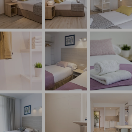
Link to Photo4, una prestatgeria blanca amb roba i una pl
Link to Photo5, una habitació amb dos ll
Link to Photo6, una
Link to Photo7, Dos llits en una habitació
Link to Photo8, un bany amb tamboret i
Link to Photo9, una